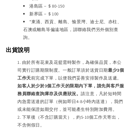
港島區－＄80-150
新界區－＄100
*東涌、西貢、離島、愉景灣、迪士尼、赤柱、
石澳或離島等偏遠地區，請聯絡我們另外個別查
詢。
出貨說明
由於所有花束及花籃需時製作，為確保品質，本公
司實行訂購期限制度。一般訂單須於送貨日期
最少
3
個
工作天
前完成下單，以便我們妥善安排製作及送遞。
如客人於少於
3
個工作天的限期內下單，請先與客戶服
務員聯絡查詢庫存及供應狀況。
請注意，凡於短時間
內急需送達的訂單（例如即日
4-8
小時內送達），我們
或未能保證如期交付，並可能產生特別附加費用。
下單後（不含訂購當天），約
5-10
個工作天寄出，
不含例假日。