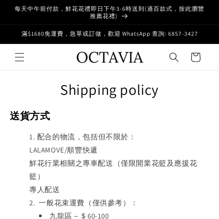
Skip to
每天中午前付款，鮮花花禮即日下午3-6時送到(過百款式，按此瀏覽
content
推薦花禮)
滿$1680免運費，急單或訂做，歡迎 WhatsApp 查詢: 6857-3427
Cart
Shipping policy
送貨方式
配合的物流，包括但不限於：
LALAMOVE/順豐快遞
鮮花行業相關之專車配送（僅限開業花籃及應援花
籃）
專人配送
一般花束運費（僅供參考）：
九龍區－＄60-100